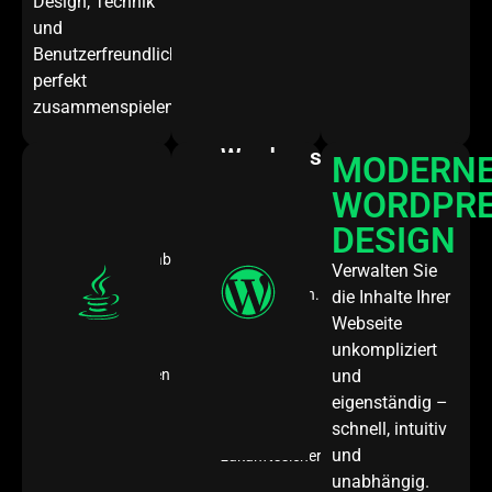
Design, Technik
und
Benutzerfreundlichkeit
perfekt
zusammenspielen.
Wordpress
MODERN
Java
WORDPRE
Flexibles
Robuste
CMS
DESIGN
und
mit
plattformunabhängige
Verwalten Sie
unzähligen
Entwicklung.
Möglichkeiten.
die Inhalte Ihrer
Ideal
Individuell
Webseite
für
anpassbar,
unkompliziert
komplexe
leicht
Anwendungen
und
zu
und
eigenständig –
pflegen
performante
schnell, intuitiv
und
Systeme.
und
zukunftssicher.
unabhängig.