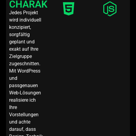
CHARAKTER
klare
für
Strukturen
moderne
und
Jedes Projekt
Webprojekte.
moderne
Perfekt
wird individuell
Standards.
für
Die
dynamische
konzipiert,
Basis
Anwendungen
für eine
sorgfältig
und
schnelle,
Echtzeit-
geplant und
sichere
Funktionen.
und
exakt auf Ihre
flexible
Webseite.
Zielgruppe
zugeschnitten.
Mit WordPress
und
passgenauen
Web-Lösungen
realisiere ich
Ihre
Vorstellungen
und achte
darauf, dass