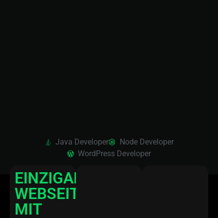
Java Developer
Node Developer
WordPress Developer
HTML
EINZIGARTIGE
|
CSS
Node
WEBSEITEN
| php
Schnelle,
MIT
Sauberer
skalierbare
Code,
Serverlösungen